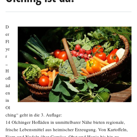
D
er
Fl
ye
r
„
H
ofl
äd
en
in
Ol
ching“ geht in die 3. Auflage:
14 Olchinger Hofläden in unmittelbarer Nähe bieten regionale,
frische Lebensmittel aus heimischer Erzeugung. Von Kartoffeln,
Eiern und Nudeln über Gemüse, Obst und Honig bis hin zu