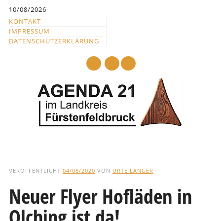
Inhalt
10/08/2026
springen
KONTAKT
IMPRESSUM
DATENSCHUTZERKLÄRUNG
mail
Hauptmenü
Abbrechen
und
VERÖFFENTLICHT
04/08/2020
VON
URTE LANGER
zum
Neuer Flyer Hofläden in
Text
Olching ist da!