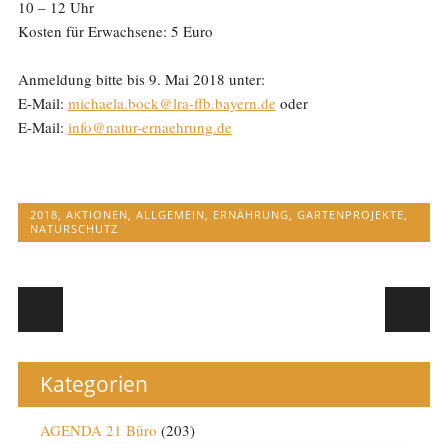
10 – 12 Uhr
Kosten für Erwachsene: 5 Euro
Anmeldung bitte bis 9. Mai 2018 unter:
E-Mail:
michaela.bock@lra-ffb.bayern.de
oder
E-Mail:
info@natur-ernaehrung.de
2018
,
AKTIONEN
,
ALLGEMEIN
,
ERNÄHRUNG
,
GARTENPROJEKTE
,
NATURSCHUTZ
Post navigation
Kategorien
AGENDA 21 Büro
(203)