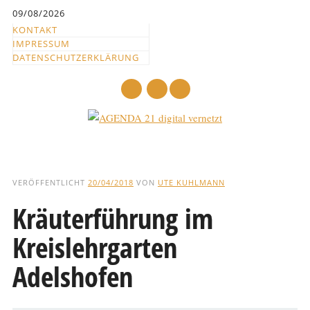
Inhalt
09/08/2026
springen
KONTAKT
IMPRESSUM
DATENSCHUTZERKLÄRUNG
mail
Hauptmenü
Abbrechen
und
VERÖFFENTLICHT
20/04/2018
VON
UTE KUHLMANN
zum
Kräuterführung im
Text
Kreislehrgarten
Adelshofen