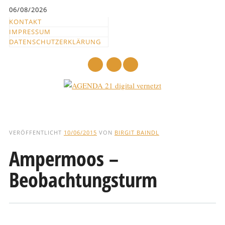
Inhalt
06/08/2026
springen
KONTAKT
IMPRESSUM
DATENSCHUTZERKLÄRUNG
mail
Hauptmenü
Abbrechen
und
VERÖFFENTLICHT
10/06/2015
VON
BIRGIT BAINDL
zum
Ampermoos –
Text
Beobachtungsturm