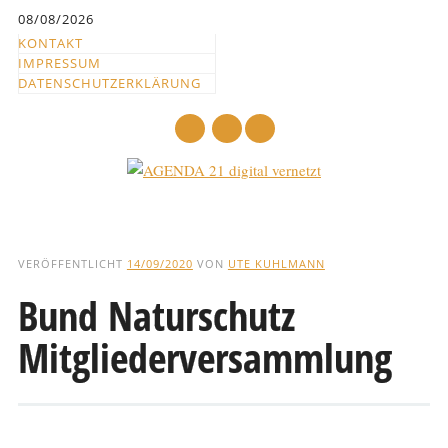
Inhalt
08/08/2026
springen
KONTAKT
IMPRESSUM
DATENSCHUTZERKLÄRUNG
mail
Hauptmenü
Abbrechen
und
VERÖFFENTLICHT
14/09/2020
VON
UTE KUHLMANN
zum
Bund Naturschutz
Text
Mitgliederversammlung