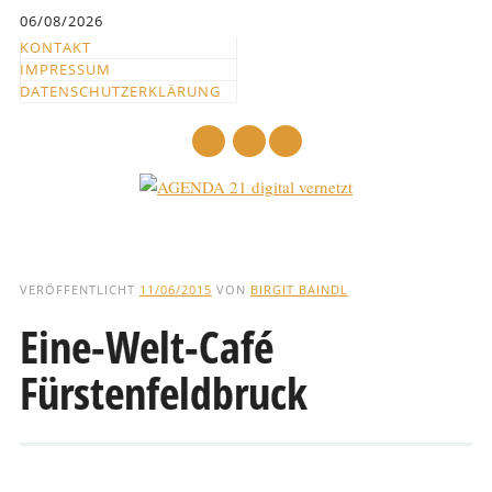
Inhalt
06/08/2026
springen
KONTAKT
IMPRESSUM
DATENSCHUTZERKLÄRUNG
mail
Hauptmenü
Abbrechen
und
VERÖFFENTLICHT
11/06/2015
VON
BIRGIT BAINDL
zum
Eine-Welt-Café
Text
Fürstenfeldbruck