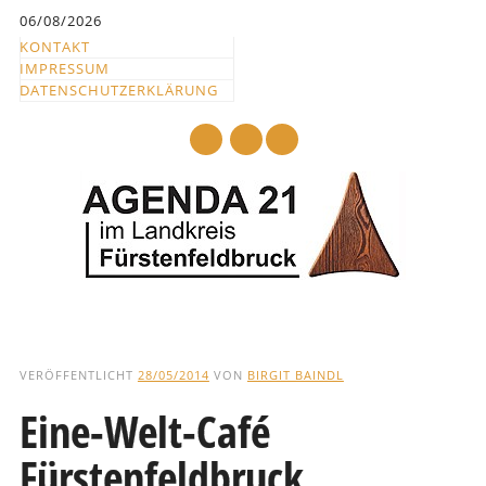
Inhalt
06/08/2026
springen
KONTAKT
IMPRESSUM
DATENSCHUTZERKLÄRUNG
mail
Hauptmenü
Abbrechen
und
VERÖFFENTLICHT
28/05/2014
VON
BIRGIT BAINDL
zum
Eine-Welt-Café
Text
Fürstenfeldbruck