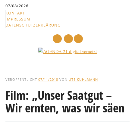
Inhalt
07/08/2026
springen
KONTAKT
IMPRESSUM
DATENSCHUTZERKLÄRUNG
mail
Hauptmenü
Abbrechen
und
VERÖFFENTLICHT
07/11/2018
VON
UTE KUHLMANN
zum
Film: „Unser Saatgut –
Text
Wir ernten, was wir säen