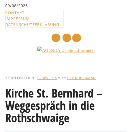
Inhalt
09/08/2026
springen
KONTAKT
IMPRESSUM
DATENSCHUTZERKLÄRUNG
mail
Hauptmenü
Abbrechen
und
VERÖFFENTLICHT
04/05/2018
VON
UTE KUHLMANN
zum
Kirche St. Bernhard –
Text
Weggespräch in die
Rothschwaige