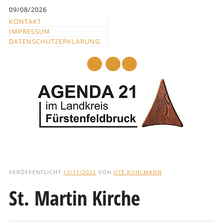
Inhalt
09/08/2026
springen
KONTAKT
IMPRESSUM
DATENSCHUTZERKLÄRUNG
mail
Hauptmenü
Abbrechen
und
VERÖFFENTLICHT
13/11/2022
VON
UTE KUHLMANN
zum
St. Martin Kirche
Text