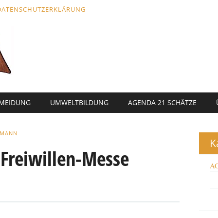
DATENSCHUTZERKLÄRUNG
RMEIDUNG
UMWELTBILDUNG
AGENDA 21 SCHÄTZE
LMANN
K
 Freiwillen-Messe
AG