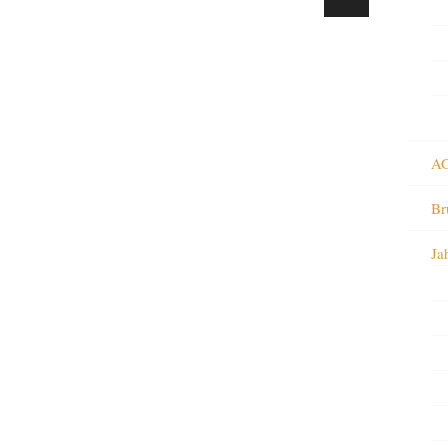
AG
Br
Ja