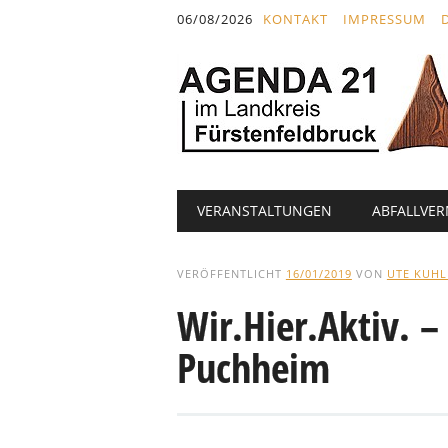
Inhalt
06/08/2026
KONTAKT
IMPRESSUM
springen
Hauptmenü
Abbrechen
VERANSTALTUNGEN
ABFALLVE
und
zum
Text
VERÖFFENTLICHT
16/01/2019
VON
UTE KUH
Wir.Hier.Aktiv. –
Puchheim