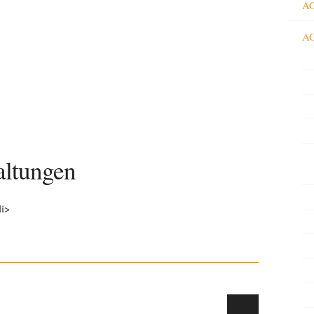
AG
AG
ltungen
li>