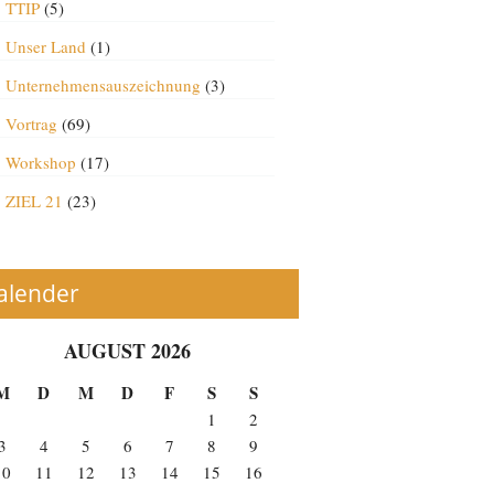
TTIP
(5)
Unser Land
(1)
Unternehmensauszeichnung
(3)
Vortrag
(69)
Workshop
(17)
ZIEL 21
(23)
alender
AUGUST 2026
M
D
M
D
F
S
S
1
2
3
4
5
6
7
8
9
10
11
12
13
14
15
16