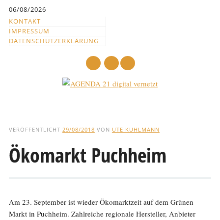
Inhalt
06/08/2026
springen
KONTAKT
IMPRESSUM
DATENSCHUTZERKLÄRUNG
mail
Hauptmenü
Abbrechen
und
VERÖFFENTLICHT
29/08/2018
VON
UTE KUHLMANN
zum
Ökomarkt Puchheim
Text
Am 23. September ist wieder Ökomarktzeit auf dem Grünen
Markt in Puchheim. Zahlreiche regionale Hersteller, Anbieter