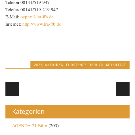
Telefon 08141/519-947
Telefax 08141/519-219 947
E-Mail:
oepnv@lra-ffb.de
Internet:
http://www.lra-ffb.de
2023
,
AKTIONEN
,
FÜRSTENFELDBRUCK
,
MOBILITÄT
Post navigation
Kategorien
AGENDA 21 Büro
(203)