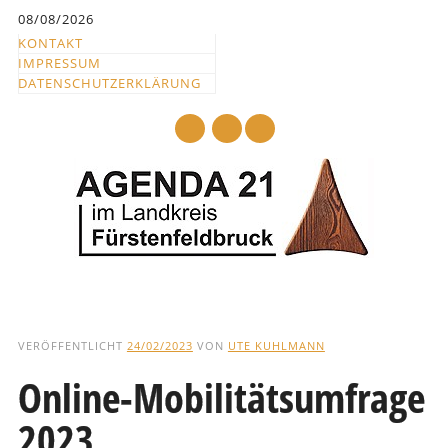
Inhalt
08/08/2026
springen
KONTAKT
IMPRESSUM
DATENSCHUTZERKLÄRUNG
mail
Hauptmenü
Abbrechen
und
VERÖFFENTLICHT
24/02/2023
VON
UTE KUHLMANN
zum
Online-Mobilitätsumfrage
Text
2023