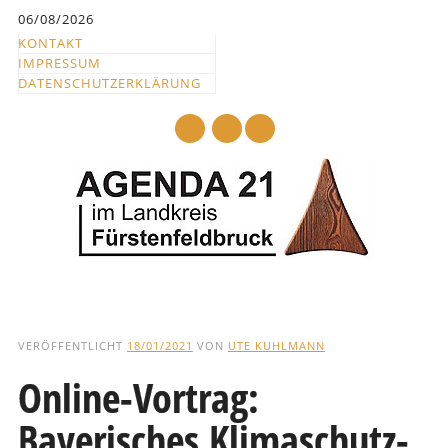
Inhalt
06/08/2026
springen
KONTAKT
IMPRESSUM
DATENSCHUTZERKLÄRUNG
mail
Hauptmenü
Abbrechen
und
VERÖFFENTLICHT
18/01/2021
VON
UTE KUHLMANN
zum
Online-Vortrag:
Text
Bayerisches Klimaschutz-