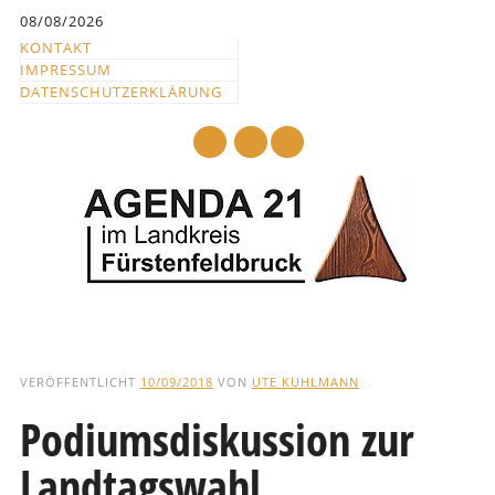
Inhalt
08/08/2026
springen
KONTAKT
IMPRESSUM
DATENSCHUTZERKLÄRUNG
mail
Hauptmenü
Abbrechen
und
VERÖFFENTLICHT
10/09/2018
VON
UTE KUHLMANN
zum
Podiumsdiskussion zur
Text
Landtagswahl