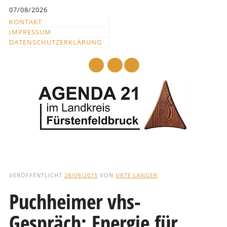
Inhalt
07/08/2026
springen
KONTAKT
IMPRESSUM
DATENSCHUTZERKLÄRUNG
mail
Hauptmenü
Abbrechen
und
VERÖFFENTLICHT
28/09/2015
VON
URTE LANGER
zum
Puchheimer vhs-
Text
Gespräch: Energie für