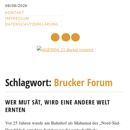
Inhalt
08/08/2026
springen
KONTAKT
IMPRESSUM
DATENSCHUTZERKLÄRUNG
mail
Hauptmenü
Abbrechen
und
Schlagwort:
Brucker Forum
zum
Text
WER MUT SÄT, WIRD EINE ANDERE WELT
ERNTEN
Vor 25 Jahren wurde am Bahnhof als Mahnmal der „Nord-Süd-
Durchblick errichtet. Seitdem ist die wirtschaftliche