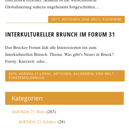
Globalisierung nahezu ungehemmt fortgeschritten....
2017
,
AKTIONEN
,
EINE WELT
,
PUCHHEIM
INTERKULTURELLER BRUNCH IM FORUM 31
Das Brucker Forum lädt alle Interessierten ein zum
Interkulturellen Brunch. Thema: Was gibt’s Neues in Bruck?
Fursty: Kurzzeit- oder...
2016
,
AGENDA 21 LOKAL
,
AKTIONEN
,
ALLGEMEIN
,
EINE WELT
,
FÜRSTENFELDBRUCK
Kategorien
AGENDA 21 Büro
(203)
AGENDA 21 Schätze
(28)