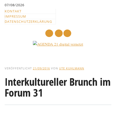
Inhalt
07/08/2026
springen
KONTAKT
IMPRESSUM
DATENSCHUTZERKLÄRUNG
mail
Hauptmenü
Abbrechen
und
VERÖFFENTLICHT
21/09/2016
VON
UTE KUHLMANN
zum
Interkultureller Brunch im
Text
Forum 31