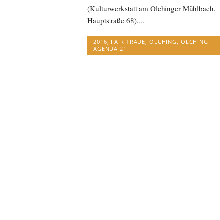
(Kulturwerkstatt am Olchinger Mühlbach,
Hauptstraße 68)....
2016
,
FAIR TRADE
,
OLCHING
,
OLCHING
AGENDA 21