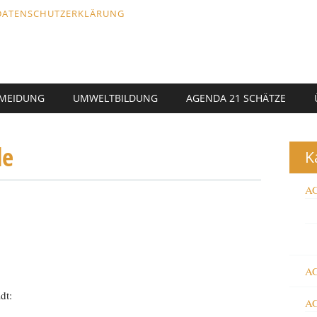
DATENSCHUTZERKLÄRUNG
RMEIDUNG
UMWELTBILDUNG
AGENDA 21 SCHÄTZE
de
K
AG
AG
dt:
AG