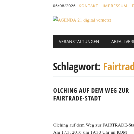
Inhalt
06/08/2026
KONTAKT
IMPRESSUM
springen
Hauptmenü
Abbrechen
VERANSTALTUNGEN
ABFALLVE
und
zum
Text
Schlagwort:
Fairtra
OLCHING AUF DEM WEG ZUR
FAIRTRADE-STADT
Olching auf dem Weg zur FAIRTRADE-Sta
Am 17.3. 2016 um 19:30 Uhr im KOM