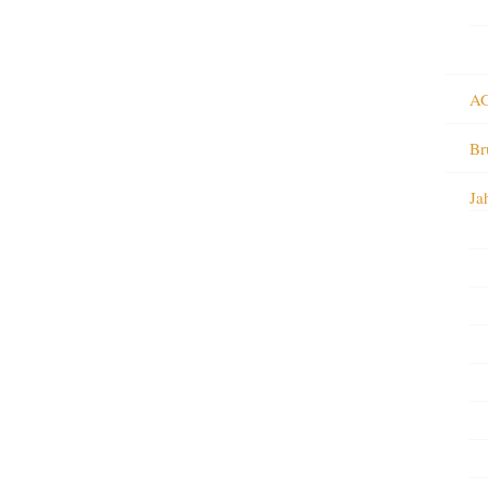
AG
Br
Ja