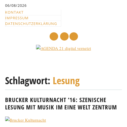
Inhalt
06/08/2026
springen
KONTAKT
IMPRESSUM
DATENSCHUTZERKLÄRUNG
mail
Hauptmenü
Abbrechen
und
Schlagwort:
Lesung
zum
Text
BRUCKER KULTURNACHT ’16: SZENISCHE
LESUNG MIT MUSIK IM EINE WELT ZENTRUM