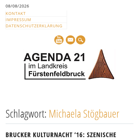
Inhalt
08/08/2026
springen
KONTAKT
IMPRESSUM
DATENSCHUTZERKLÄRUNG
mail
Hauptmenü
Abbrechen
und
Schlagwort:
Michaela Stögbauer
zum
Text
BRUCKER KULTURNACHT ’16: SZENISCHE