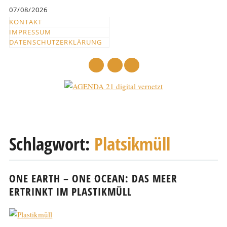
Inhalt
07/08/2026
springen
KONTAKT
IMPRESSUM
DATENSCHUTZERKLÄRUNG
mail
Hauptmenü
Abbrechen
und
Schlagwort:
Platsikmüll
zum
Text
ONE EARTH – ONE OCEAN: DAS MEER
ERTRINKT IM PLASTIKMÜLL