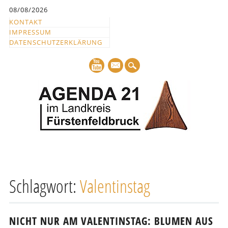
Inhalt
08/08/2026
springen
KONTAKT
IMPRESSUM
DATENSCHUTZERKLÄRUNG
mail
Hauptmenü
Abbrechen
und
Schlagwort:
Valentinstag
zum
Text
NICHT NUR AM VALENTINSTAG: BLUMEN AUS