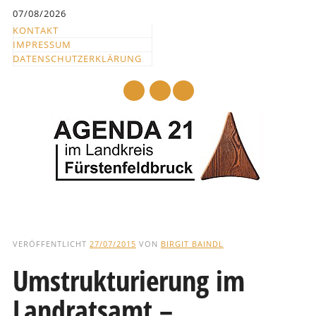
Inhalt
07/08/2026
springen
KONTAKT
IMPRESSUM
DATENSCHUTZERKLÄRUNG
mail
Hauptmenü
Abbrechen
und
VERÖFFENTLICHT
27/07/2015
VON
BIRGIT BAINDL
zum
Umstrukturierung im
Text
Landratsamt –