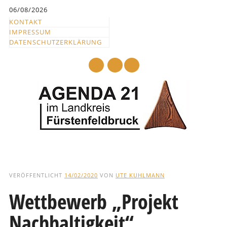
Inhalt
06/08/2026
springen
KONTAKT
IMPRESSUM
DATENSCHUTZERKLÄRUNG
mail
Hauptmenü
Abbrechen
und
VERÖFFENTLICHT
14/02/2020
VON
UTE KUHLMANN
zum
Wettbewerb „Projekt
Text
Nachhaltigkeit“