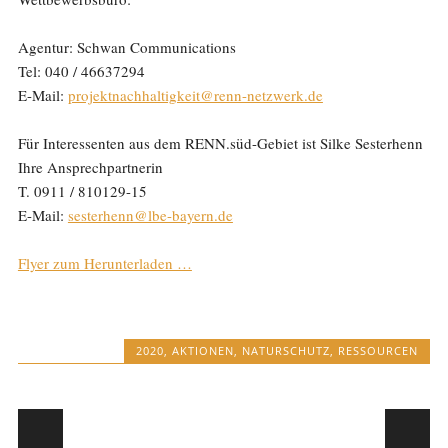
Agentur: Schwan Communications
Tel: 040 / 46637294
E-Mail:
projektnachhaltigkeit@renn-netzwerk.de
Für Interessenten aus dem RENN.süd-Gebiet ist Silke Sesterhenn
Ihre Ansprechpartnerin
T. 0911 / 810129-15
E-Mail:
sesterhenn@lbe-bayern.de
Flyer zum Herunterladen …
2020
,
AKTIONEN
,
NATURSCHUTZ
,
RESSOURCEN
Post navigation