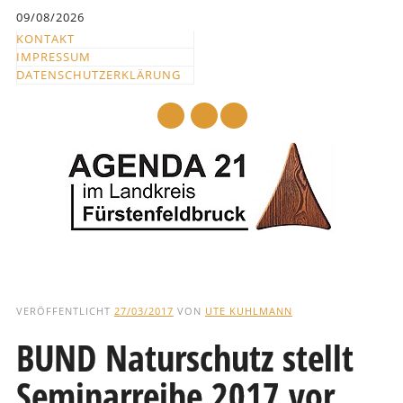
Inhalt
09/08/2026
springen
KONTAKT
IMPRESSUM
DATENSCHUTZERKLÄRUNG
mail
Hauptmenü
Abbrechen
und
VERÖFFENTLICHT
27/03/2017
VON
UTE KUHLMANN
zum
BUND Naturschutz stellt
Text
Seminarreihe 2017 vor