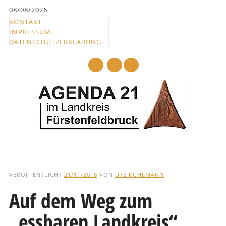
Inhalt
08/08/2026
springen
KONTAKT
IMPRESSUM
DATENSCHUTZERKLÄRUNG
mail
Hauptmenü
Abbrechen
und
VERÖFFENTLICHT
21/11/2018
VON
UTE KUHLMANN
zum
Auf dem Weg zum
Text
„essbaren Landkreis“