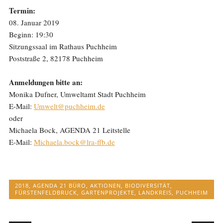
Termin:
08. Januar 2019
Beginn: 19:30
Sitzungssaal im Rathaus Puchheim
Poststraße 2, 82178 Puchheim
Anmeldungen bitte an:
Monika Dufner, Umweltamt Stadt Puchheim
E-Mail:
Umwelt@puchheim.de
oder
Michaela Bock, AGENDA 21 Leitstelle
E-Mail:
Michaela.bock@lra-ffb.de
2018
,
AGENDA 21 BÜRO
,
AKTIONEN
,
BIODIVERSITÄT
,
FÜRSTENFELDBRUCK
,
GARTENPROJEKTE
,
LANDKREIS
,
PUCHHEIM