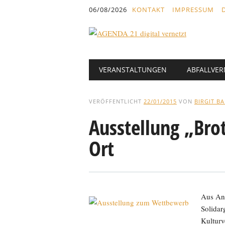
Inhalt
06/08/2026
KONTAKT
IMPRESSUM
springen
Hauptmenü
Abbrechen
VERANSTALTUNGEN
ABFALLVE
und
zum
Text
VERÖFFENTLICHT
22/01/2015
VON
BIRGIT B
Ausstellung „Bro
Ort
Aus Anl
Solida
Kultur