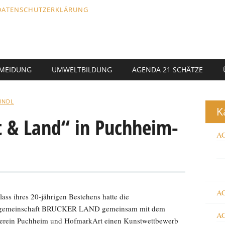
DATENSCHUTZERKLÄRUNG
RMEIDUNG
UMWELTBILDUNG
AGENDA 21 SCHÄTZE
AINDL
K
t & Land“ in Puchheim-
AG
AG
ass ihres 20-jährigen Bestehens hatte die
rgemeinschaft BRUCKER LAND gemeinsam mit dem
AG
verein Puchheim und HofmarkArt einen Kunstwettbewerb