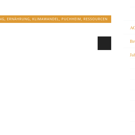
NG
,
ERNÄHRUNG
,
KLIMAWANDEL
,
PUCHHEIM
,
RESSOURCEN
AG
Br
Ja