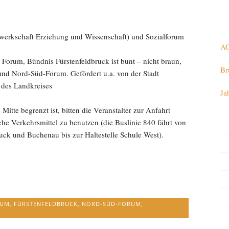
rkschaft Erziehung und Wissenschaft) und Sozialforum
AG
Forum, Bündnis Fürstenfeldbruck ist bunt – nicht braun,
Br
und Nord-Süd-Forum. Gefördert u.a. von der Stadt
des Landkreises
Ja
Mitte begrenzt ist, bitten die Veranstalter zur Anfahrt
che Verkehrsmittel zu benutzen (die Buslinie 840 fährt von
uck und Buchenau bis zur Haltestelle Schule West).
RUM
,
FÜRSTENFELDBRUCK
,
NORD-SÜD-FORUM
,