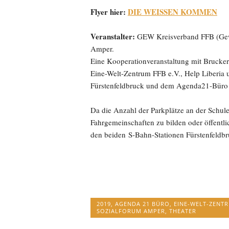
Flyer hier:
DIE WEISSEN KOMMEN
Veranstalter:
GEW Kreisverband FFB (Gewe
Amper.
Eine Kooperationveranstaltung mit Brucker 
Eine-Welt-Zentrum FFB e.V., Help Liberia 
Fürstenfeldbruck und dem Agenda21-Büro 
Da die Anzahl der Parkplätze an der Schule 
Fahrgemeinschaften zu bilden oder öffentli
den beiden S-Bahn-Stationen Fürstenfeldbr
2019
,
AGENDA 21 BÜRO
,
EINE-WELT-ZENT
SOZIALFORUM AMPER
,
THEATER