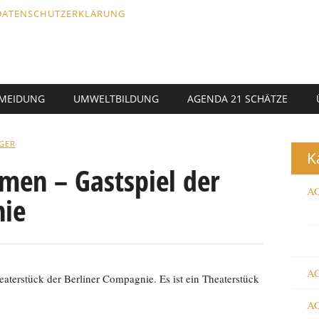
DATENSCHUTZERKLÄRUNG
RMEIDUNG
UMWELTBILDUNG
AGENDA 21 SCHÄTZE
GER
K
men – Gastspiel der
AG
nie
AG
rstück der Berliner Compagnie. Es ist ein Theaterstück
AG