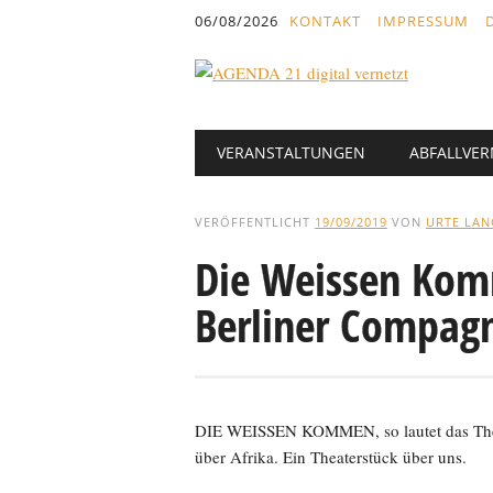
Inhalt
06/08/2026
KONTAKT
IMPRESSUM
springen
Hauptmenü
Abbrechen
VERANSTALTUNGEN
ABFALLVE
und
zum
Text
VERÖFFENTLICHT
19/09/2019
VON
URTE LAN
Die Weissen Kom
Berliner Compag
DIE WEISSEN KOMMEN, so lautet das Theate
über Afrika. Ein Theaterstück über uns.