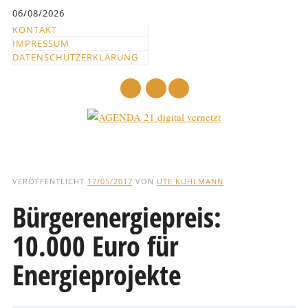
Inhalt
06/08/2026
springen
KONTAKT
IMPRESSUM
DATENSCHUTZERKLÄRUNG
mail
Hauptmenü
Abbrechen
und
VERÖFFENTLICHT
17/05/2017
VON
UTE KUHLMANN
zum
Bürgerenergiepreis:
Text
10.000 Euro für
Energieprojekte