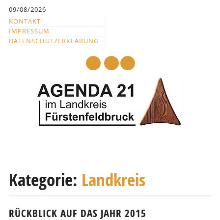
Inhalt
09/08/2026
springen
KONTAKT
IMPRESSUM
DATENSCHUTZERKLÄRUNG
mail
Hauptmenü
Abbrechen
und
Kategorie:
Landkreis
zum
Text
RÜCKBLICK AUF DAS JAHR 2015