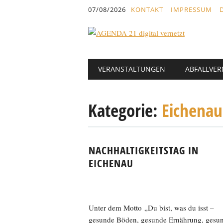
Inhalt
07/08/2026
KONTAKT
IMPRESSUM
springen
Hauptmenü
Abbrechen
VERANSTALTUNGEN
ABFALLVE
und
zum
Text
Kategorie:
Eichenau
NACHHALTIGKEITSTAG IN
EICHENAU
Unter dem Motto „Du bist, was du isst –
gesunde Böden, gesunde Ernährung, gesu