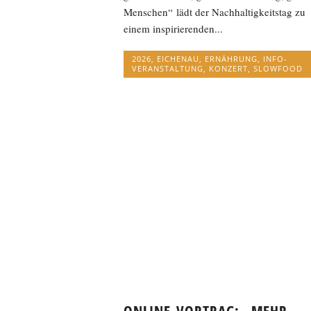
Menschen“ lädt der Nachhaltigkeitstag zu
einem inspirierenden...
2026
,
EICHENAU
,
ERNÄHRUNG
,
INFO-
VERANSTALTUNG
,
KONZERT
,
SLOWFOOD