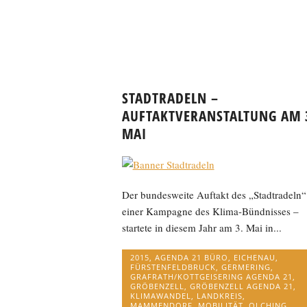
STADTRADELN –
AUFTAKTVERANSTALTUNG AM 
MAI
Der bundesweite Auftakt des „Stadtradeln“
einer Kampagne des Klima-Bündnisses –
startete in diesem Jahr am 3. Mai in...
2015
,
AGENDA 21 BÜRO
,
EICHENAU
,
FÜRSTENFELDBRUCK
,
GERMERING
,
GRAFRATH/KOTTGEISERING AGENDA 21
,
GRÖBENZELL
,
GRÖBENZELL AGENDA 21
,
KLIMAWANDEL
,
LANDKREIS
,
MAMMENDORF
,
MOBILITÄT
,
OLCHING
,