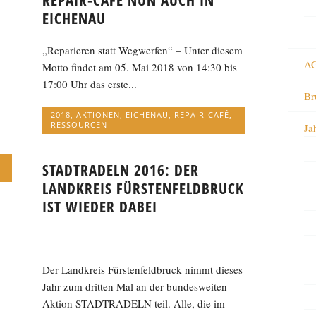
REPAIR-CAFÉ NUN AUCH IN
EICHENAU
„Reparieren statt Wegwerfen“ – Unter diesem
AG
Motto findet am 05. Mai 2018 von 14:30 bis
17:00 Uhr das erste...
Br
2018
,
AKTIONEN
,
EICHENAU
,
REPAIR-CAFÉ
,
RESSOURCEN
Ja
STADTRADELN 2016: DER
LANDKREIS FÜRSTENFELDBRUCK
IST WIEDER DABEI
Der Landkreis Fürstenfeldbruck nimmt dieses
Jahr zum dritten Mal an der bundesweiten
Aktion STADTRADELN teil. Alle, die im