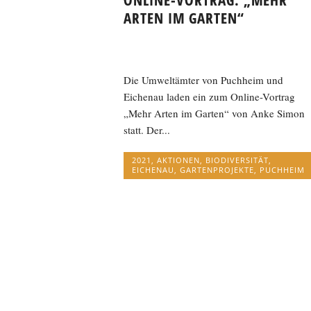
ONLINE-VORTRAG: „MEHR
ARTEN IM GARTEN“
Die Umweltämter von Puchheim und
Eichenau laden ein zum Online-Vortrag
„Mehr Arten im Garten“ von Anke Simon
statt. Der...
2021
,
AKTIONEN
,
BIODIVERSITÄT
,
EICHENAU
,
GARTENPROJEKTE
,
PUCHHEIM