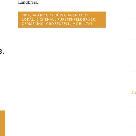
Landkreis...
2016
,
AGENDA 21 BÜRO
,
AGENDA 21
LOKAL
,
EICHENAU
,
FÜRSTENFELDBRUCK
,
GERMERING
,
GRÖBENZELL
,
MOBILITÄT
3.
 –
Th