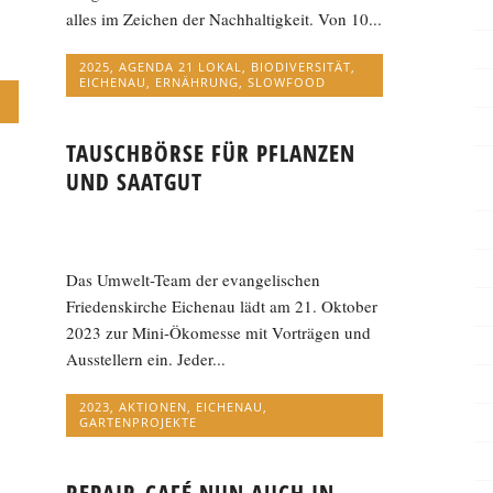
alles im Zeichen der Nachhaltigkeit. Von 10...
2025
,
AGENDA 21 LOKAL
,
BIODIVERSITÄT
,
EICHENAU
,
ERNÄHRUNG
,
SLOWFOOD
TAUSCHBÖRSE FÜR PFLANZEN
UND SAATGUT
Das Umwelt-Team der evangelischen
Friedenskirche Eichenau lädt am 21. Oktober
2023 zur Mini-Ökomesse mit Vorträgen und
Ausstellern ein. Jeder...
2023
,
AKTIONEN
,
EICHENAU
,
GARTENPROJEKTE