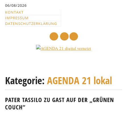
Inhalt
06/08/2026
springen
KONTAKT
IMPRESSUM
DATENSCHUTZERKLÄRUNG
mail
Hauptmenü
Abbrechen
und
Kategorie:
AGENDA 21 lokal
zum
Text
PATER TASSILO ZU GAST AUF DER „GRÜNEN
COUCH“