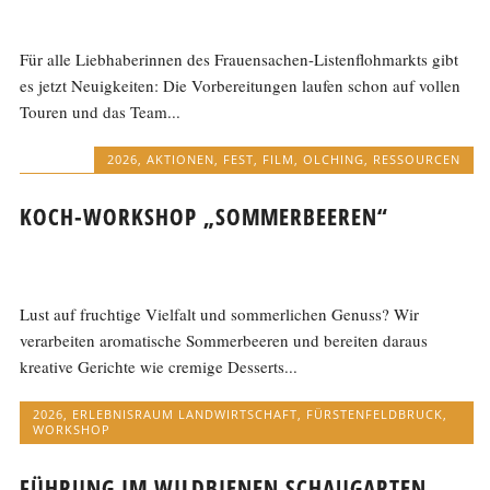
Für alle Liebhaberinnen des Frauensachen-Listenflohmarkts gibt
es jetzt Neuigkeiten: Die Vorbereitungen laufen schon auf vollen
Touren und das Team...
2026
,
AKTIONEN
,
FEST
,
FILM
,
OLCHING
,
RESSOURCEN
KOCH-WORKSHOP „SOMMERBEEREN“
Lust auf fruchtige Vielfalt und sommerlichen Genuss? Wir
verarbeiten aromatische Sommerbeeren und bereiten daraus
kreative Gerichte wie cremige Desserts...
2026
,
ERLEBNISRAUM LANDWIRTSCHAFT
,
FÜRSTENFELDBRUCK
,
WORKSHOP
FÜHRUNG IM WILDBIENEN SCHAUGARTEN