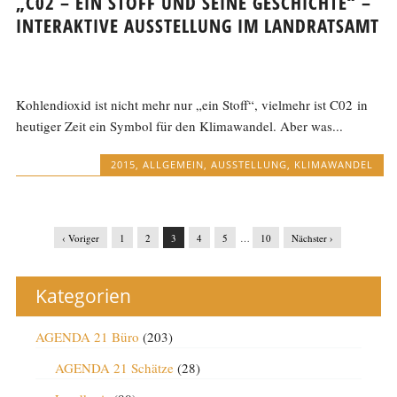
„C02 – EIN STOFF UND SEINE GESCHICHTE“ –
INTERAKTIVE AUSSTELLUNG IM LANDRATSAMT
Kohlendioxid ist nicht mehr nur „ein Stoff“, vielmehr ist C02 in
heutiger Zeit ein Symbol für den Klimawandel. Aber was...
2015
,
ALLGEMEIN
,
AUSSTELLUNG
,
KLIMAWANDEL
‹ Voriger
1
2
3
4
5
…
10
Nächster ›
Kategorien
AGENDA 21 Büro
(203)
AGENDA 21 Schätze
(28)