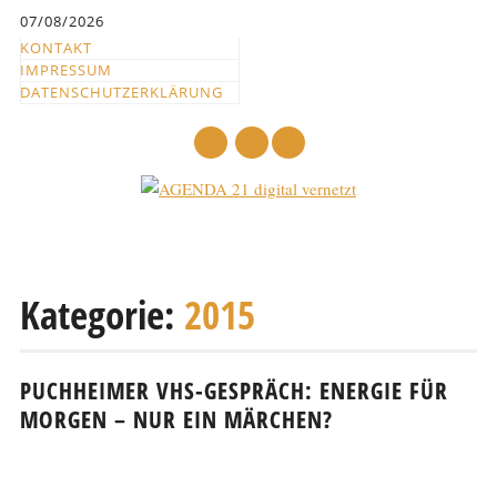
Inhalt
07/08/2026
springen
KONTAKT
IMPRESSUM
DATENSCHUTZERKLÄRUNG
mail
Hauptmenü
Abbrechen
und
Kategorie:
2015
zum
Text
PUCHHEIMER VHS-GESPRÄCH: ENERGIE FÜR
MORGEN – NUR EIN MÄRCHEN?