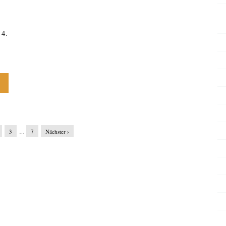
 4.
3
…
7
Nächster ›