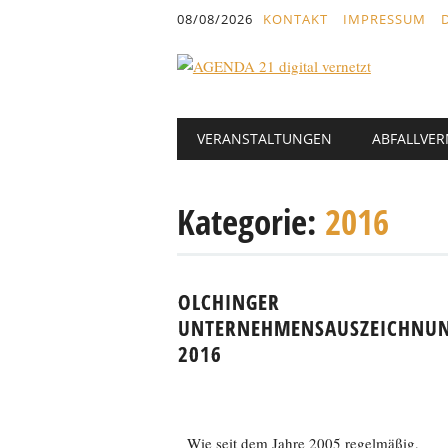
Inhalt
08/08/2026
KONTAKT
IMPRESSUM
springen
Hauptmenü
Abbrechen
VERANSTALTUNGEN
ABFALLVE
und
zum
Text
Kategorie:
2016
OLCHINGER
UNTERNEHMENSAUSZEICHNU
2016
Wie seit dem Jahre 2005 regelmäßig,