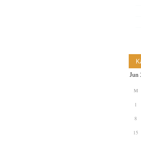
K
M
1
8
15