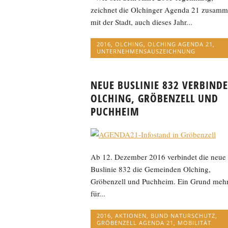
zeichnet die Olchinger Agenda 21 zusam
mit der Stadt, auch dieses Jahr...
2016
,
OLCHING
,
OLCHING AGENDA 21
,
UNTERNEHMENSAUSZEICHNUNG
NEUE BUSLINIE 832 VERBINDE
OLCHING, GRÖBENZELL UND
PUCHHEIM
Ab 12. Dezember 2016 verbindet die neue
Buslinie 832 die Gemeinden Olching,
Gröbenzell und Puchheim. Ein Grund meh
für...
2016
,
AKTIONEN
,
BUND NATURSCHUTZ
,
GRÖBENZELL AGENDA 21
,
MOBILITÄT