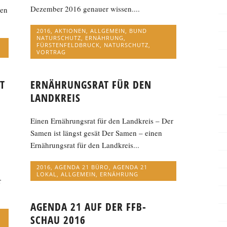
Dezember 2016 genauer wissen....
men
2016
,
AKTIONEN
,
ALLGEMEIN
,
BUND
NATURSCHUTZ
,
ERNÄHRUNG
,
FÜRSTENFELDBRUCK
,
NATURSCHUTZ
,
VORTRAG
T
ERNÄHRUNGSRAT FÜR DEN
LANDKREIS
Einen Ernährungsrat für den Landkreis – Der
Samen ist längst gesät Der Samen – einen
Ernährungsrat für den Landkreis...
2016
,
AGENDA 21 BÜRO
,
AGENDA 21
LOKAL
,
ALLGEMEIN
,
ERNÄHRUNG
r
AGENDA 21 AUF DER FFB-
SCHAU 2016