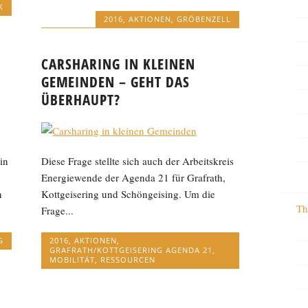
K
2016
,
AKTIONEN
,
GRÖBENZELL
CARSHARING IN KLEINEN
GEMEINDEN – GEHT DAS
ÜBERHAUPT?
in
Diese Frage stellte sich auch der Arbeitskreis
Energiewende der Agenda 21 für Grafrath,
n
Kottgeisering und Schöngeising. Um die
Th
Frage...
G
2016
,
AKTIONEN
,
GRAFRATH/KOTTGEISERING AGENDA 21
,
MOBILITÄT
,
RESSOURCEN