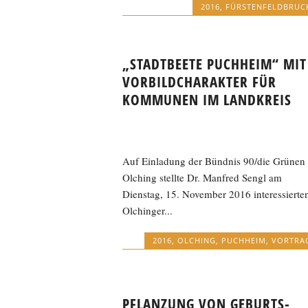
2016
,
FÜRSTENFELDBRUC
„STADTBEETE PUCHHEIM“ MIT
VORBILDCHARAKTER FÜR
KOMMUNEN IM LANDKREIS
Auf Einladung der Bündnis 90/die Grünen 
Olching stellte Dr. Manfred Sengl am
Dienstag, 15. November 2016 interessierte
Olchinger...
2016
,
OLCHING
,
PUCHHEIM
,
VORTRA
PFLANZUNG VON GEBURTS-