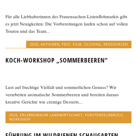
Für alle Liebhaberinnen des Frauensachen-Listenflohmarkts gibt
es jetzt Neuigkeiten: Die Vorbereitungen laufen schon auf vollen
Touren und das Team...
2026
,
AKTIONEN
,
FEST
,
FILM
,
OLCHING
,
RESSOURCEN
KOCH-WORKSHOP „SOMMERBEEREN“
Lust auf fruchtige Vielfalt und sommerlichen Genuss? Wir
verarbeiten aromatische Sommerbeeren und bereiten daraus
kreative Gerichte wie cremige Desserts...
2026
,
ERLEBNISRAUM LANDWIRTSCHAFT
,
FÜRSTENFELDBRUCK
,
WORKSHOP
FÜHRUNG IM WILDBIENEN SCHAUGARTEN