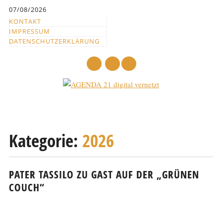
Inhalt
07/08/2026
springen
KONTAKT
IMPRESSUM
DATENSCHUTZERKLÄRUNG
mail
Hauptmenü
Abbrechen
und
Kategorie:
2026
zum
Text
PATER TASSILO ZU GAST AUF DER „GRÜNEN
COUCH“