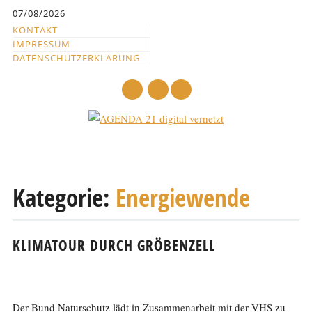
Inhalt
07/08/2026
springen
KONTAKT
IMPRESSUM
DATENSCHUTZERKLÄRUNG
mail
Hauptmenü
Abbrechen
und
Kategorie:
Energiewende
zum
Text
KLIMATOUR DURCH GRÖBENZELL
Der Bund Naturschutz lädt in Zusammenarbeit mit der VHS zu