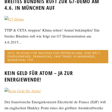
BREITES BÜNDNIS RUFT ZUR G7-DEMO AM
4.6. IN MÜNCHEN AUF
TTIP & CETA stoppen! Klima retten! Armut bekämpfen! Ein
breites Bündnis ruft wie folgt zur G7 Demonstration am
4.6.2015...
2015
,
BILDUNG FÜR NACHHALTIGE ENTWICKLUNG
,
EINE WELT
,
ENERGIEWENDE
,
ERNÄHRUNG
,
FAIR TRADE
,
KLIMAWANDEL
,
MIGRATION
,
TTIP
KEIN GELD FÜR ATOM – JA ZUR
ENERGIEWENDE!
Der französische Energiekonzern Electricité de France (EdF) will
im englischen Hinkley Point eines der größten Atomkraftwerke