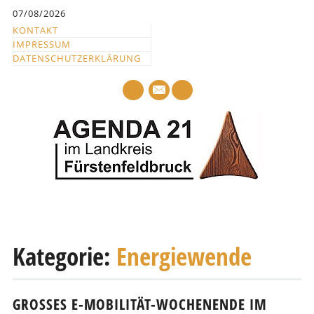
Inhalt
07/08/2026
springen
KONTAKT
IMPRESSUM
DATENSCHUTZERKLÄRUNG
mail
Hauptmenü
Abbrechen
und
Kategorie:
Energiewende
zum
Text
GROSSES E-MOBILITÄT-WOCHENENDE IM L