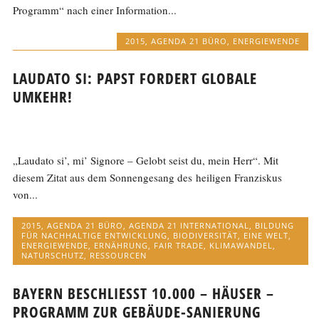
Programm“ nach einer Information...
2015
,
AGENDA 21 BÜRO
,
ENERGIEWENDE
LAUDATO SI: PAPST FORDERT GLOBALE
UMKEHR!
„Laudato si’, mi’ Signore – Gelobt seist du, mein Herr“. Mit
diesem Zitat aus dem Sonnengesang des heiligen Franziskus
von...
2015
,
AGENDA 21 BÜRO
,
AGENDA 21 INTERNATIONAL
,
BILDUNG
FÜR NACHHALTIGE ENTWICKLUNG
,
BIODIVERSITÄT
,
EINE WELT
,
ENERGIEWENDE
,
ERNÄHRUNG
,
FAIR TRADE
,
KLIMAWANDEL
,
NATURSCHUTZ
,
RESSOURCEN
BAYERN BESCHLIESST 10.000 – HÄUSER –
PROGRAMM ZUR GEBÄUDE-SANIERUNG