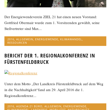
Der Energiewendeverein ZIEL 21 hat einen neuen Vorstand:
Gottfried Obermair wurde zum 1. Vorsitzenden gewählt, seine
Stellvertreter sind Max...
2016
,
ALLGEMEIN
,
ENERGIEWENDE
,
KLIMAWANDEL
,
RESSOURCEN
BERICHT DER 1. REGIONALKONFERENZ IN
FÜRSTENFELDBRUCK
Unter dem Motto „Der Landkreis Fürstenfeldbruck auf dem Weg
in die Nachhaltigkeit“fand am 29. April 2016 die 1.
Regionalkonferenz...
2016
,
AGENDA 21 BÜRO
,
ALLGEMEIN
,
ENERGIEWENDE
,
KLIMAWANDEL
,
LANDKREIS
,
MOBILITÄT
,
NATURSCHUTZ
,