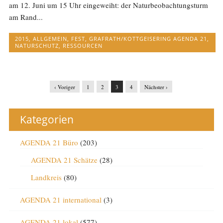
am 12. Juni um 15 Uhr eingeweiht: der Naturbeobachtungsturm
am Rand...
2015
,
ALLGEMEIN
,
FEST
,
GRAFRATH/KOTTGEISERING AGENDA 21
,
NATURSCHUTZ
,
RESSOURCEN
‹ Voriger
1
2
3
4
Nächster ›
Kategorien
AGENDA 21 Büro
(203)
AGENDA 21 Schätze
(28)
Landkreis
(80)
AGENDA 21 international
(3)
AGENDA 21 lokal
(577)