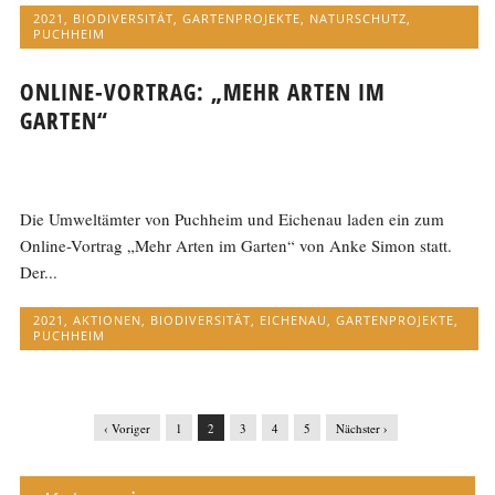
2021
,
BIODIVERSITÄT
,
GARTENPROJEKTE
,
NATURSCHUTZ
,
PUCHHEIM
ONLINE-VORTRAG: „MEHR ARTEN IM
GARTEN“
Die Umweltämter von Puchheim und Eichenau laden ein zum
Online-Vortrag „Mehr Arten im Garten“ von Anke Simon statt.
Der...
2021
,
AKTIONEN
,
BIODIVERSITÄT
,
EICHENAU
,
GARTENPROJEKTE
,
PUCHHEIM
‹ Voriger
1
2
3
4
5
Nächster ›