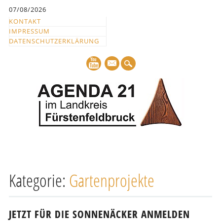
Inhalt
07/08/2026
springen
KONTAKT
IMPRESSUM
DATENSCHUTZERKLÄRUNG
mail
Hauptmenü
Abbrechen
und
Kategorie:
Gartenprojekte
zum
Text
JETZT FÜR DIE SONNENÄCKER ANMELDEN