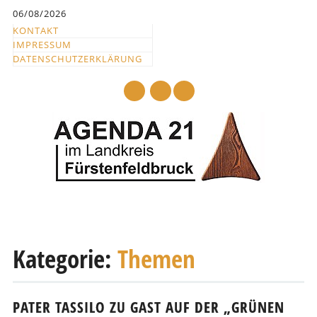
Inhalt
06/08/2026
springen
KONTAKT
IMPRESSUM
DATENSCHUTZERKLÄRUNG
mail
Hauptmenü
Abbrechen
und
Kategorie:
Themen
zum
Text
PATER TASSILO ZU GAST AUF DER „GRÜNEN