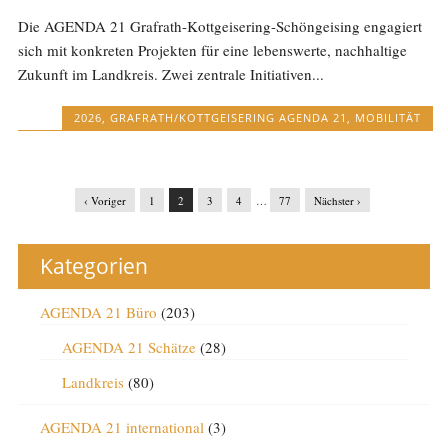
Die AGENDA 21 Grafrath-Kottgeisering-Schöngeising engagiert
sich mit konkreten Projekten für eine lebenswerte, nachhaltige
Zukunft im Landkreis. Zwei zentrale Initiativen...
2026
,
GRAFRATH/KOTTGEISERING AGENDA 21
,
MOBILITÄT
‹ Voriger
1
2
3
4
…
77
Nächster ›
Kategorien
AGENDA 21 Büro
(203)
AGENDA 21 Schätze
(28)
Landkreis
(80)
AGENDA 21 international
(3)