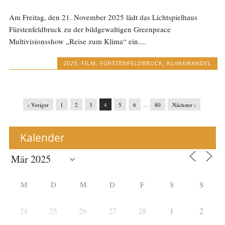
Am Freitag, den 21. November 2025 lädt das Lichtspielhaus
Fürstenfeldbruck zu der bildgewaltigen Greenpeace
Multivisionsshow „Reise zum Klima“ ein....
2025
,
FILM
,
FÜRSTENFELDBRUCK
,
KLIMAWANDEL
‹ Voriger
1
2
3
4
5
6
…
80
Nächster ›
Kalender
M
D
M
D
F
S
S
24
25
26
27
28
1
2