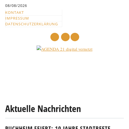
Inhalt
08/08/2026
springen
KONTAKT
IMPRESSUM
DATENSCHUTZERKLÄRUNG
mail
Hauptmenü
Abbrechen
und
zum
Text
Aktuelle Nachrichten
PUCHHEIM FEIERT: 10 JAHRE STADTBEETE