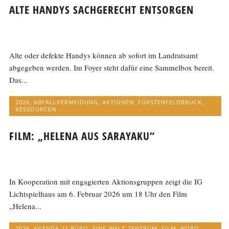
ALTE HANDYS SACHGERECHT ENTSORGEN
Alte oder defekte Handys können ab sofort im Landratsamt
abgegeben werden. Im Foyer steht dafür eine Sammelbox bereit.
Das...
2026
,
ABFALLVERMEIDUNG
,
AKTIONEN
,
FÜRSTENFELDBRUCK
,
RESSOURCEN
FILM: „HELENA AUS SARAYAKU“
In Kooperation mit engagierten Aktionsgruppen zeigt die IG
Lichtspielhaus am 6. Februar 2026 um 18 Uhr den Film
„Helena...
2026
,
AGENDA 21 BÜRO
,
EINE-WELT-ZENTRUM
,
FILM
,
NORD-