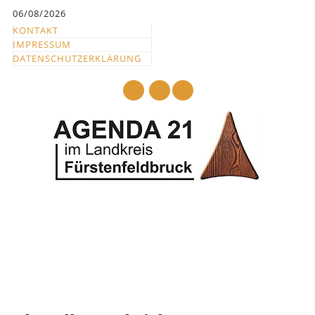
Inhalt
06/08/2026
springen
KONTAKT
IMPRESSUM
DATENSCHUTZERKLÄRUNG
mail
Hauptmenü
Abbrechen
und
zum
Text