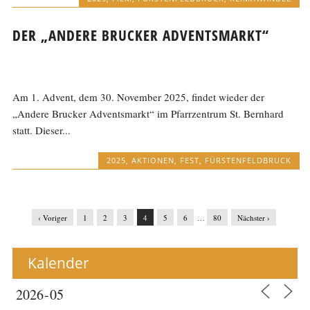
DER „ANDERE BRUCKER ADVENTSMARKT“
Am 1. Advent, dem 30. November 2025, findet wieder der
„Andere Brucker Adventsmarkt“ im Pfarrzentrum St. Bernhard
statt. Dieser...
2025
,
AKTIONEN
,
FEST
,
FÜRSTENFELDBRUCK
‹ Voriger
1
2
3
4
5
6
…
80
Nächster ›
Kalender