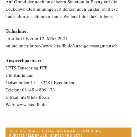
Auf Grund der noch unsicheren Situation in Bezug auf die
Lockdown-Bestimmungen ist derzeit noch unklar, ob diese
Tauschbörse stattfinden kann. Weitere Infos dazu folgen.
Teilnahme:
ab sofort bis zum 12. März 2021
online unter https://www.lets-ffb.de/anzeigen/saatguttausch
Ansprechpartner:
LETS Tauschring FFB
Ute Kuhlmann
Geisenhofen 11 – 82281 Egenhofen
Telefon: 08145 – 809 173
E-Mail: ute@lets-ffb.de
Web: www.lets-ffb.de
2021
,
AGENDA 21 LOKAL
,
AKTIONEN
,
ERNÄHRUNG
,
FÜRSTENFELDBRUCK
,
GARTENPROJEKTE