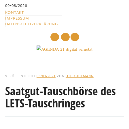
Inhalt
09/08/2026
springen
KONTAKT
IMPRESSUM
DATENSCHUTZERKLÄRUNG
mail
Hauptmenü
Abbrechen
und
VERÖFFENTLICHT
03/03/2021
VON
UTE KUHLMANN
zum
Saatgut-Tauschbörse des
Text
LETS-Tauschringes