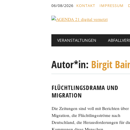
Inhalt
06/08/2026
KONTAKT
IMPRESSUM
springen
Hauptmenü
Abbrechen
VERANSTALTUNGEN
ABFALLVE
und
zum
Text
Autor*in:
Birgit Bai
FLÜCHTLINGSDRAMA UND
MIGRATION
Die Zeitungen sind voll mit Berichten über
Migration, die Flüchtlingsströme nach
Deutschland, die Herausforderungen für di
Kommunen diese Menschen...