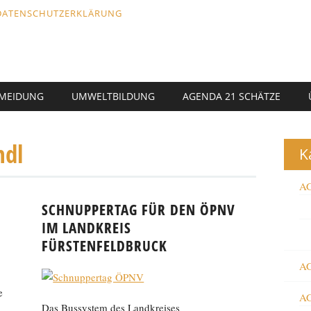
DATENSCHUTZERKLÄRUNG
RMEIDUNG
UMWELTBILDUNG
AGENDA 21 SCHÄTZE
ndl
K
AG
SCHNUPPERTAG FÜR DEN ÖPNV
IM LANDKREIS
FÜRSTENFELDBRUCK
AG
e
AG
Das Bussystem des Landkreises