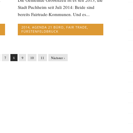
Stadt Puchheim seit Juli 2014: Beide sind
bereits Fairtrade-Kommunen. Und es...
2014
,
AGENDA 21 BÜRO
,
FAIR TRADE
,
FÜRSTENFELDBRUCK
7
8
9
10
11
Nächster ›