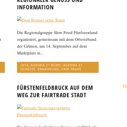
INFORMATION
Die Regionalgruppe Slow Food Fünfseenland
r
organisiert, gemeinsam mit dem Ortsverband
der Grünen, am 14. September auf dem
Marktplatz in...
2014
,
AGENDA 21 BÜRO
,
AGENDA 21
SCHÄTZE
,
ERNÄHRUNG
,
FAIR TRADE
Th
FÜRSTENFELDBRUCK AUF DEM
WEG ZUR FAIRTRADE STADT
t
Die Gemeinde Gröbenzell ist es seit 2013, die