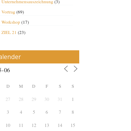
Unternehmensauszeichnung
(3)
Vortrag
(69)
Workshop
(17)
ZIEL 21
(23)
alender
D
M
D
F
S
S
27
28
29
30
31
1
3
4
5
6
7
8
10
11
12
13
14
15