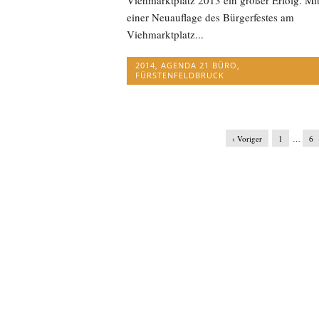
einer Neuauflage des Bürgerfestes am
Viehmarktplatz...
2014
,
AGENDA 21 BÜRO
,
FÜRSTENFELDBRUCK
‹ Voriger
1
…
6