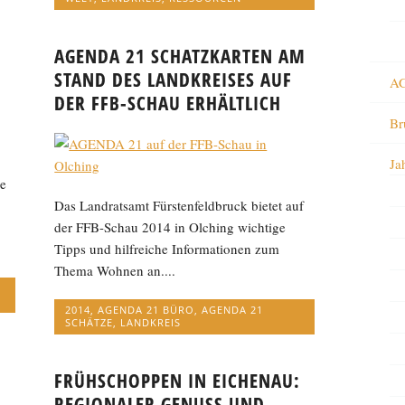
AGENDA 21 SCHATZKARTEN AM
STAND DES LANDKREISES AUF
AG
DER FFB-SCHAU ERHÄLTLICH
Br
Ja
e
Das Landratsamt Fürstenfeldbruck bietet auf
der FFB-Schau 2014 in Olching wichtige
Tipps und hilfreiche Informationen zum
Thema Wohnen an....
2014
,
AGENDA 21 BÜRO
,
AGENDA 21
SCHÄTZE
,
LANDKREIS
FRÜHSCHOPPEN IN EICHENAU:
REGIONALER GENUSS UND