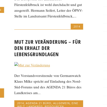
Fürstenfeldbruck ist wohl durchdacht und gut
N
ausgereift. Hermann Seifert, Leiter der ÖPNV-
Stelle im Landratsamt Fürstenfeldbruck,...
2014
MUT ZUR VERÄNDERUNG – FÜR
DEN ERHALT DER
LEBENSGRUNDLAGEN
Der Vorstandsvorsitzende von Germanwatch
Klaus Milke spricht auf Einladung des Nord-
Süd-Forums und des AGENDA 21 Büros des
Landkreises am...
2014
,
AGENDA 21 BÜRO
,
ALLGEMEIN
,
EINE
WELT
,
LANDKREIS
,
RESSOURCEN