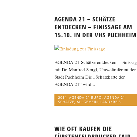
AGENDA 21 – SCHÄTZE
ENTDECKEN – FINISSAGE AM
15.10. IN DER VHS PUCHHEIM
AGENDA 21-Schätze entdecken – Finissag
mit Dr. Manfred Sengl, Umweltreferent der
Stadt Puchheim Die „Schatzkarte der
AGENDA 21“ wird...
2014
,
AGENDA 21 BÜRO
,
AGENDA 21
SCHÄTZE
,
ALLGEMEIN
,
LANDKREIS
WIE OFT KAUFEN DIE
FÜRSTENFELDBRUCKER FAIR