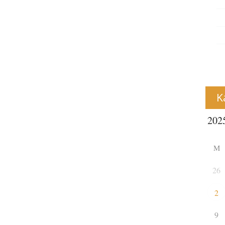
K
M
26
2
9