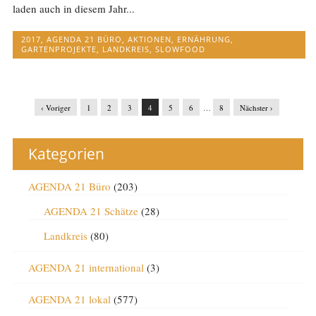
laden auch in diesem Jahr...
2017
,
AGENDA 21 BÜRO
,
AKTIONEN
,
ERNÄHRUNG
,
GARTENPROJEKTE
,
LANDKREIS
,
SLOWFOOD
‹ Voriger
1
2
3
4
5
6
…
8
Nächster ›
Kategorien
AGENDA 21 Büro
(203)
AGENDA 21 Schätze
(28)
Landkreis
(80)
AGENDA 21 international
(3)
AGENDA 21 lokal
(577)