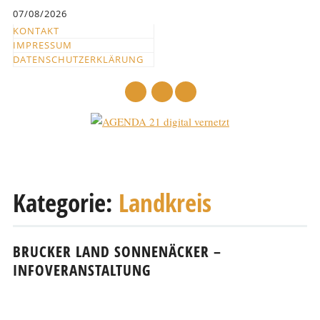
Inhalt
07/08/2026
springen
KONTAKT
IMPRESSUM
DATENSCHUTZERKLÄRUNG
mail
Hauptmenü
Abbrechen
und
Kategorie:
Landkreis
zum
Text
BRUCKER LAND SONNENÄCKER –
INFOVERANSTALTUNG