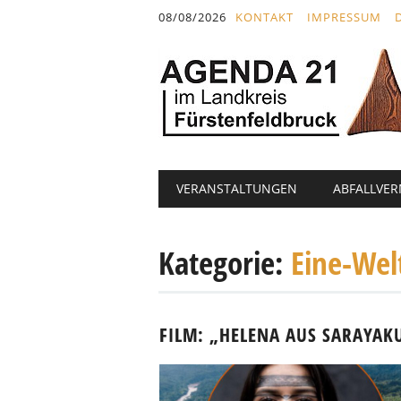
Inhalt
08/08/2026
KONTAKT
IMPRESSUM
springen
Hauptmenü
Abbrechen
VERANSTALTUNGEN
ABFALLVE
und
zum
Text
Kategorie:
Eine-Wel
FILM: „HELENA AUS SARAYAK