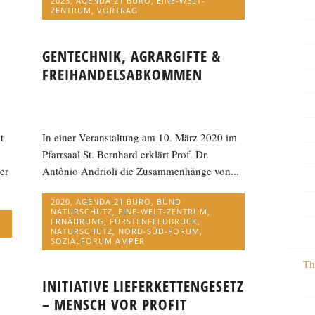
2023
,
AGENDA 21 BÜRO
,
EINE-WELT-
ZENTRUM
,
VORTRAG
GENTECHNIK, AGRARGIFTE &
FREIHANDELSABKOMMEN
t
In einer Veranstaltung am 10. März 2020 im
Pfarrsaal St. Bernhard erklärt Prof. Dr.
er
Antônio Andrioli die Zusammenhänge von...
2020
,
AGENDA 21 BÜRO
,
BUND
NATURSCHUTZ
,
EINE-WELT-ZENTRUM
,
ERNÄHRUNG
,
FÜRSTENFELDBRUCK
,
NATURSCHUTZ
,
NORD-SÜD-FORUM
,
SOZIALFORUM AMPER
Th
INITIATIVE LIEFERKETTENGESETZ
– MENSCH VOR PROFIT