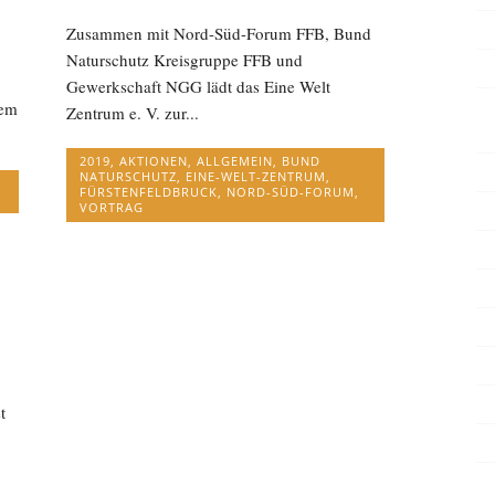
Zusammen mit Nord-Süd-Forum FFB, Bund
Naturschutz Kreisgruppe FFB und
Gewerkschaft NGG lädt das Eine Welt
dem
Zentrum e. V. zur...
2019
,
AKTIONEN
,
ALLGEMEIN
,
BUND
NATURSCHUTZ
,
EINE-WELT-ZENTRUM
,
FÜRSTENFELDBRUCK
,
NORD-SÜD-FORUM
,
VORTRAG
t