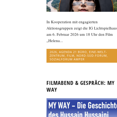
In Kooperation mit engagierten
Aktionsgruppen zeigt die IG Lichtspielhau
am 6. Februar 2026 um 18 Uhr den Film
„Helena...
2026
,
AGENDA 21 BÜRO
,
EINE-WELT-
ZENTRUM
,
FILM
,
NORD-SÜD-FORUM
,
SOZIALFORUM AMPER
FILMABEND & GESPRÄCH: MY
WAY