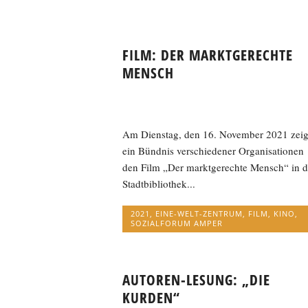
FILM: DER MARKTGERECHTE
MENSCH
Am Dienstag, den 16. November 2021 zeig
ein Bündnis verschiedener Organisationen
den Film „Der marktgerechte Mensch“ in d
Stadtbibliothek...
2021
,
EINE-WELT-ZENTRUM
,
FILM
,
KINO
,
SOZIALFORUM AMPER
AUTOREN-LESUNG: „DIE
KURDEN“