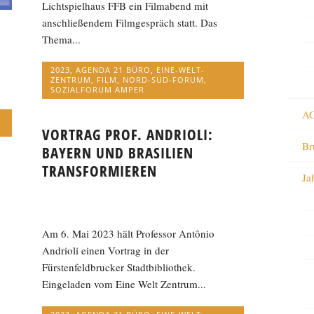
Lichtspielhaus FFB ein Filmabend mit
anschließendem Filmgespräch statt. Das
Thema...
2023
,
AGENDA 21 BÜRO
,
EINE-WELT-
ZENTRUM
,
FILM
,
NORD-SÜD-FORUM
,
SOZIALFORUM AMPER
AG
VORTRAG PROF. ANDRIOLI:
Br
BAYERN UND BRASILIEN
TRANSFORMIEREN
Ja
Am 6. Mai 2023 hält Professor Antônio
Andrioli einen Vortrag in der
Fürstenfeldbrucker Stadtbibliothek.
Eingeladen vom Eine Welt Zentrum...