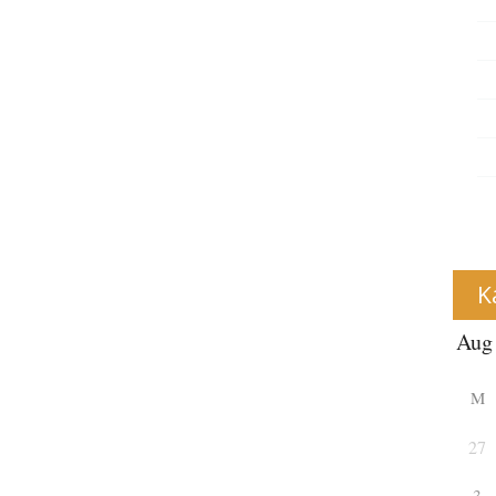
K
M
27
3