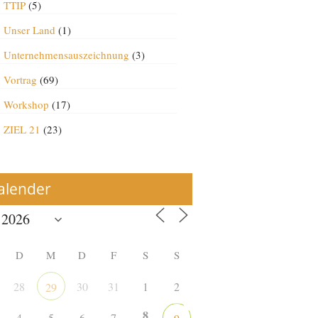
TTIP
(5)
Unser Land
(1)
Unternehmensauszeichnung
(3)
Vortrag
(69)
Workshop
(17)
ZIEL 21
(23)
alender
D
M
D
F
S
S
28
30
31
1
2
29
8
4
5
6
7