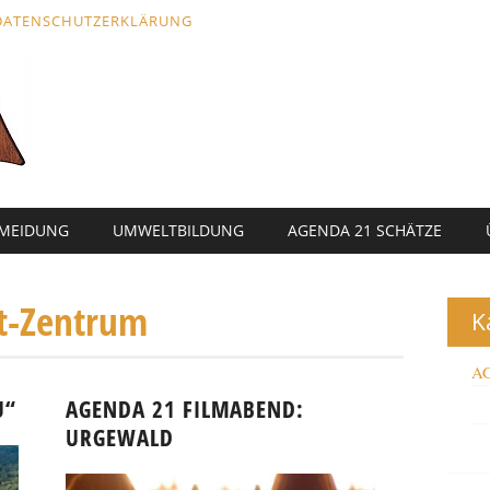
DATENSCHUTZERKLÄRUNG
RMEIDUNG
UMWELTBILDUNG
AGENDA 21 SCHÄTZE
t-Zentrum
K
AG
U“
AGENDA 21 FILMABEND:
URGEWALD