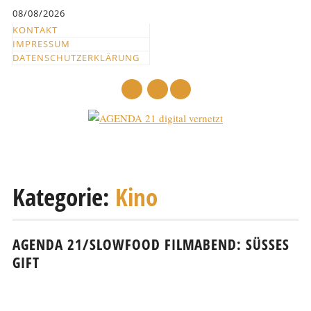
Inhalt
08/08/2026
springen
KONTAKT
IMPRESSUM
DATENSCHUTZERKLÄRUNG
mail
Hauptmenü
Abbrechen
und
Kategorie:
Kino
zum
Text
AGENDA 21/SLOWFOOD FILMABEND: SÜSSES G
IFT