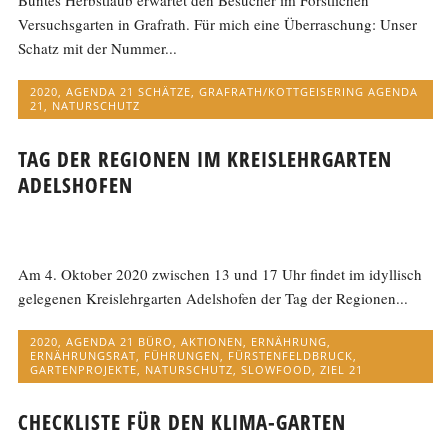
Buntes Herbstlaub erwartet den Besucher im Forstlichen
Versuchsgarten in Grafrath. Für mich eine Überraschung: Unser
Schatz mit der Nummer...
2020
,
AGENDA 21 SCHÄTZE
,
GRAFRATH/KOTTGEISERING AGENDA
21
,
NATURSCHUTZ
TAG DER REGIONEN IM KREISLEHRGARTEN
ADELSHOFEN
Am 4. Oktober 2020 zwischen 13 und 17 Uhr findet im idyllisch
gelegenen Kreislehrgarten Adelshofen der Tag der Regionen...
2020
,
AGENDA 21 BÜRO
,
AKTIONEN
,
ERNÄHRUNG
,
ERNÄHRUNGSRAT
,
FÜHRUNGEN
,
FÜRSTENFELDBRUCK
,
GARTENPROJEKTE
,
NATURSCHUTZ
,
SLOWFOOD
,
ZIEL 21
CHECKLISTE FÜR DEN KLIMA-GARTEN