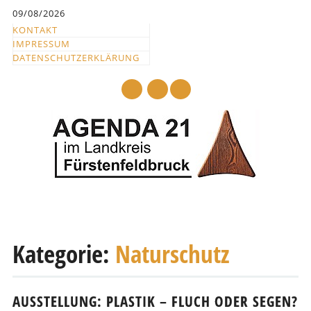
Inhalt
09/08/2026
springen
KONTAKT
IMPRESSUM
DATENSCHUTZERKLÄRUNG
mail
Hauptmenü
Abbrechen
und
Kategorie:
Naturschutz
zum
Text
AUSSTELLUNG: PLASTIK – FLUCH ODER SEGEN?