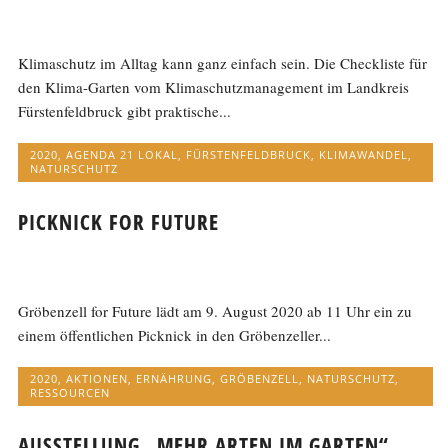
Klimaschutz im Alltag kann ganz einfach sein. Die Checkliste für
den Klima-Garten vom Klimaschutzmanagement im Landkreis
Fürstenfeldbruck gibt praktische...
2020
,
AGENDA 21 LOKAL
,
FÜRSTENFELDBRUCK
,
KLIMAWANDEL
,
NATURSCHUTZ
PICKNICK FOR FUTURE
Gröbenzell for Future lädt am 9. August 2020 ab 11 Uhr ein zu
einem öffentlichen Picknick in den Gröbenzeller...
2020
,
AKTIONEN
,
ERNÄHRUNG
,
GRÖBENZELL
,
NATURSCHUTZ
,
RESSOURCEN
AUSSTELLUNG „MEHR ARTEN IM GARTEN“