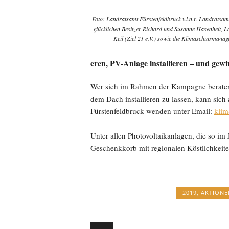
Foto: Landratsamt Fürstenfeldbruck v.l.n.r. Landratsa
glücklichen Besitzer Richard und Susanne Hasenheit, 
Keil (Ziel 21 e.V.) sowie die Klimaschutzmana
eren, PV-Anlage installieren – und gew
Wer sich im Rahmen der Kampagne beraten 
dem Dach installieren zu lassen, kann si
Fürstenfeldbruck wenden unter Email:
klim
Unter allen Photovoltaikanlagen, die so im 
Geschenkkorb mit regionalen Köstlichkeite
2019
,
AKTIONE