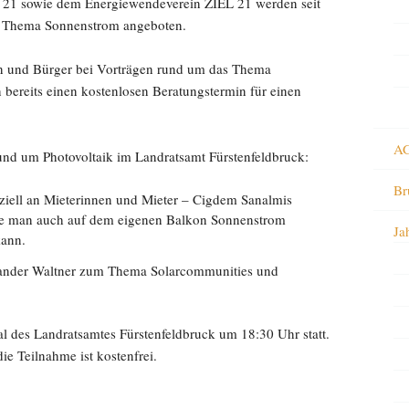
 21 sowie dem Energiewendeverein ZIEL 21 werden seit
m Thema Sonnenstrom angeboten.
n und Bürger bei Vorträgen rund um das Thema
n bereits einen kostenlosen Beratungstermin für einen
AG
und um Photovoltaik im Landratsamt Fürstenfeldbruck:
Br
eziell an Mieterinnen und Mieter – Cigdem Sanalmis
e man auch auf dem eigenen Balkon Sonnenstrom
Ja
kann.
xander Waltner zum Thema Solarcommunities und
l des Landratsamtes Fürstenfeldbruck um 18:30 Uhr statt.
ie Teilnahme ist kostenfrei.