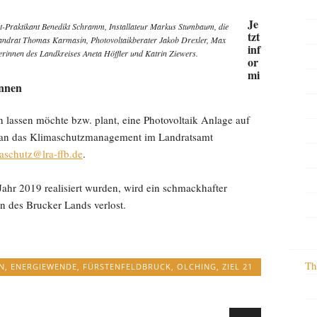
Je
mt-Praktikant Benedikt Schramm, Installateur Markus Stumbaum, die
tzt
Landrat Thomas Karmasin, Photovoltaikberater Jakob Drexler, Max
inf
gerinnen des Landkreises Aneta Höffler und Katrin Ziewers.
or
mi
innen
lassen möchte bzw. plant, eine Photovoltaik Anlage auf
ch an das Klimaschutzmanagement im Landratsamt
aschutz@lra-ffb.de
.
Jahr 2019 realisiert wurden, wird ein schmackhafter
n des Brucker Lands verlost.
Th
N
,
ENERGIEWENDE
,
FÜRSTENFELDBRUCK
,
OLCHING
,
ZIEL 21