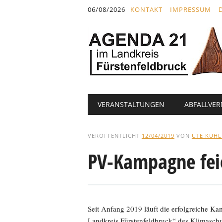
Inhalt
06/08/2026
KONTAKT
IMPRESSUM
springen
Hauptmenü
Abbrechen
VERANSTALTUNGEN
ABFALLVE
und
zum
Text
VERÖFFENTLICHT
12/04/2019
VON
UTE KUH
PV-Kampagne feie
Seit Anfang 2019 läuft die erfolgreiche K
Landkreis Fürstenfeldbruck“ des Klimasch