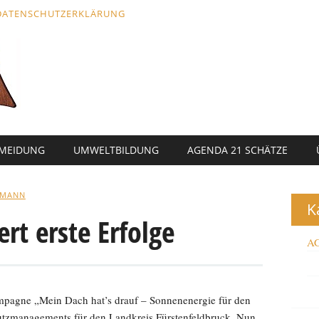
DATENSCHUTZERKLÄRUNG
RMEIDUNG
UMWELTBILDUNG
AGENDA 21 SCHÄTZE
LMANN
K
rt erste Erfolge
AG
ampagne „Mein Dach hat’s drauf – Sonnenenergie für den
utzmanagements für den Landkreis Fürstenfeldbruck. Nun