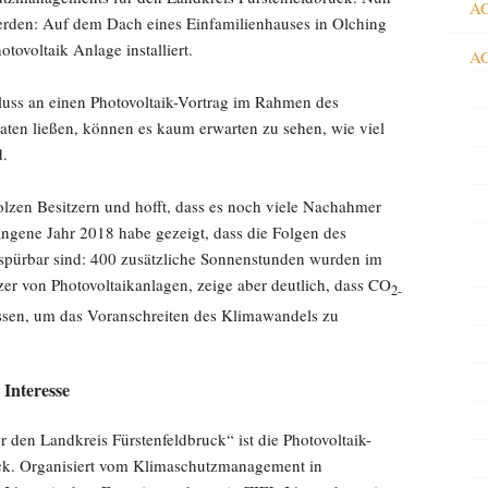
AG
werden: Auf dem Dach eines Einfamilienhauses in Olching
ovoltaik Anlage installiert.
AG
hluss an einen Photovoltaik-Vortrag im Rahmen des
ten ließen, können es kaum erwarten zu sehen, wie viel
d.
olzen Besitzern und hofft, dass es noch viele Nachahmer
ngene Jahr 2018 habe gezeigt, dass die Folgen des
 spürbar sind: 400 zusätzliche Sonnenstunden wurden im
er von Photovoltaikanlagen, zeige aber deutlich, dass CO
2-
ssen, um das Voranschreiten des Klimawandels zu
 Interesse
 den Landkreis Fürstenfeldbruck“ ist die Photovoltaik-
ck. Organisiert vom Klimaschutzmanagement in