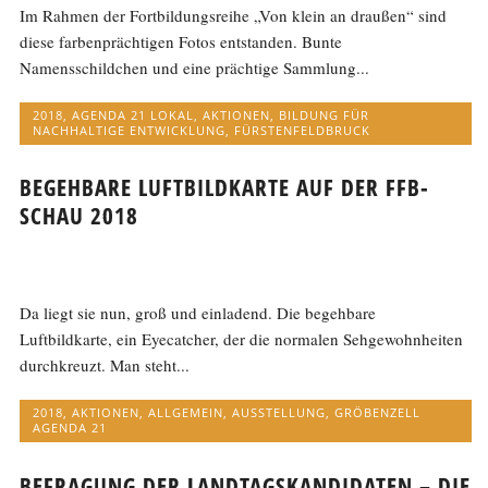
Im Rahmen der Fortbildungsreihe „Von klein an draußen“ sind
diese farbenprächtigen Fotos entstanden. Bunte
Namensschildchen und eine prächtige Sammlung...
2018
,
AGENDA 21 LOKAL
,
AKTIONEN
,
BILDUNG FÜR
NACHHALTIGE ENTWICKLUNG
,
FÜRSTENFELDBRUCK
BEGEHBARE LUFTBILDKARTE AUF DER FFB-
SCHAU 2018
Da liegt sie nun, groß und einladend. Die begehbare
Luftbildkarte, ein Eyecatcher, der die normalen Sehgewohnheiten
durchkreuzt. Man steht...
2018
,
AKTIONEN
,
ALLGEMEIN
,
AUSSTELLUNG
,
GRÖBENZELL
AGENDA 21
BEFRAGUNG DER LANDTAGSKANDIDATEN – DIE