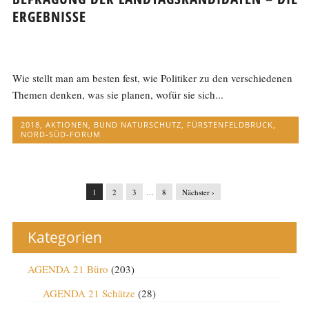
ERGEBNISSE
Wie stellt man am besten fest, wie Politiker zu den verschiedenen
Themen denken, was sie planen, wofür sie sich...
2018
,
AKTIONEN
,
BUND NATURSCHUTZ
,
FÜRSTENFELDBRUCK
,
NORD-SÜD-FORUM
1
2
3
…
8
Nächster ›
Kategorien
AGENDA 21 Büro
(203)
AGENDA 21 Schätze
(28)