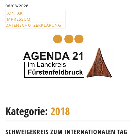
Inhalt
06/08/2026
springen
KONTAKT
IMPRESSUM
DATENSCHUTZERKLÄRUNG
mail
Hauptmenü
Abbrechen
und
Kategorie:
2018
zum
Text
SCHWEIGEKREIS ZUM INTERNATIONALEN TAG